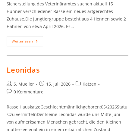
Sicherstellung des Veterinäramtes suchen aktuell 15
Hühner verschiedener Rasse ein neues artgerechtes
Zuhause.Die Jungtiergruppe besteht aus 4 Hennen sowie 2
Hähnen von etwa April 2026. Es…
Junghühner
Weiterlesen
Leonidas
Beitrags-
Beitrag
Beitrags-
S. Mueller
15. Juli 2026
Katzen
Autor:
veröffentlicht:
Kategorie:
Beitrags-
0 Kommentare
Kommentare:
Rasse:HauskatzeGeschlecht:männlichgeboren:05/2026Statu
s:zu vermittelnDer kleine Leonidas wurde uns Mitte Juni
von aufmerksamen Menschen gebracht, die den Kleinen
mutterseelenallein in einem erbärmlichen Zustand