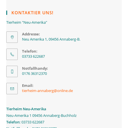
tab
new
tab
KONTAKTIER UNS!
Tierheim "Neu-Amerika"
Addresse:
Neu Amerika 1, 09456 Annaberg-B.
Telefon:
03733 622687
Notfallhandy:
0176 36312370
Email:
Opens
tierheim-annaberg@online.de
in
your
application
Tierheim Neu-Amerika
Neu-Amerika 1 09456 Annaberg-Buchholz
Telefon:
03733 622687