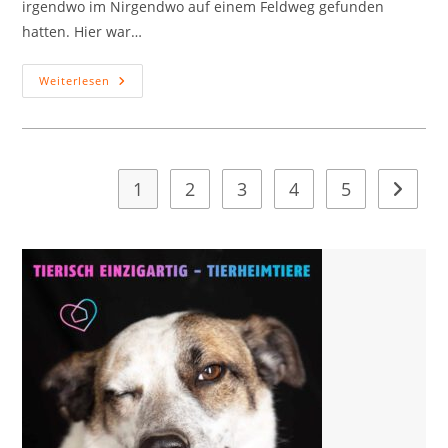
irgendwo im Nirgendwo auf einem Feldweg gefunden
hatten. Hier war…
Leonidas
Weiterlesen
1
2
3
4
5
Zur näc