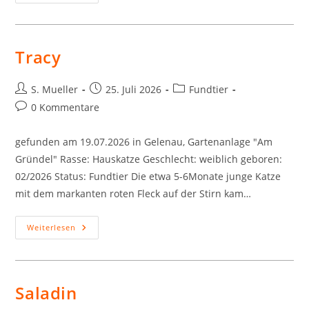
Tracy
Beitrags-
Beitrag
Beitrags-
S. Mueller
25. Juli 2026
Fundtier
Autor:
veröffentlicht:
Kategorie:
Beitrags-
0 Kommentare
Kommentare:
gefunden am 19.07.2026 in Gelenau, Gartenanlage "Am
Gründel" Rasse: Hauskatze Geschlecht: weiblich geboren:
02/2026 Status: Fundtier Die etwa 5-6Monate junge Katze
mit dem markanten roten Fleck auf der Stirn kam…
Tracy
Weiterlesen
Saladin