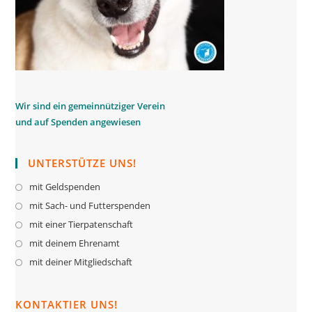
W
ir sind ein gemeinnütziger Verein
und auf Spenden angewiesen
UNTERSTÜTZE UNS!
mit Geldspenden
Opens
in
mit Sach- und Futterspenden
Opens
a
in
mit einer Tierpatenschaft
Opens
new
a
in
mit deinem Ehrenamt
Opens
tab
new
a
in
mit deiner Mitgliedschaft
Opens
tab
new
a
in
tab
new
a
KONTAKTIER UNS!