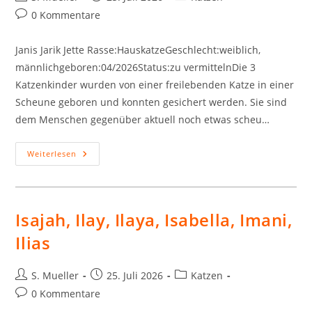
Autor:
veröffentlicht:
Kategorie:
Beitrags-
0 Kommentare
Kommentare:
Janis Jarik Jette Rasse:HauskatzeGeschlecht:weiblich,
männlichgeboren:04/2026Status:zu vermittelnDie 3
Katzenkinder wurden von einer freilebenden Katze in einer
Scheune geboren und konnten gesichert werden. Sie sind
dem Menschen gegenüber aktuell noch etwas scheu…
Janis,
Weiterlesen
Jarik,
Jette
Isajah, Ilay, Ilaya, Isabella, Imani,
Ilias
Beitrags-
Beitrag
Beitrags-
S. Mueller
25. Juli 2026
Katzen
Autor:
veröffentlicht:
Kategorie:
Beitrags-
0 Kommentare
Kommentare: