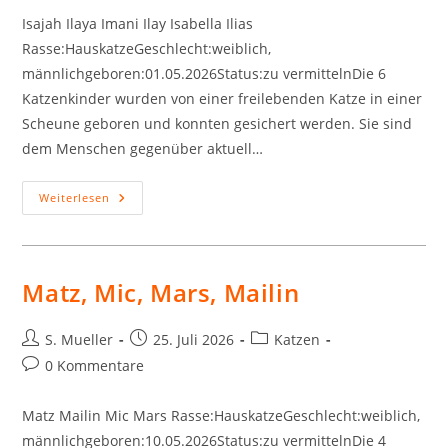
Isajah Ilaya Imani Ilay Isabella Ilias
Rasse:HauskatzeGeschlecht:weiblich,
männlichgeboren:01.05.2026Status:zu vermittelnDie 6
Katzenkinder wurden von einer freilebenden Katze in einer
Scheune geboren und konnten gesichert werden. Sie sind
dem Menschen gegenüber aktuell…
Isajah,
Weiterlesen
Ilay,
Ilaya,
Isabella,
Imani,
Ilias
Matz, Mic, Mars, Mailin
Beitrags-
Beitrag
Beitrags-
S. Mueller
25. Juli 2026
Katzen
Autor:
veröffentlicht:
Kategorie:
Beitrags-
0 Kommentare
Kommentare:
Matz Mailin Mic Mars Rasse:HauskatzeGeschlecht:weiblich,
männlichgeboren:10.05.2026Status:zu vermittelnDie 4