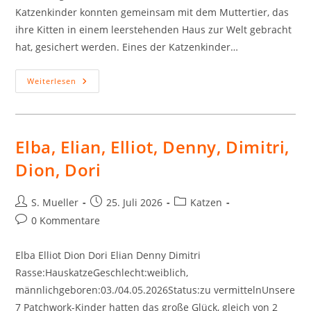
Katzenkinder konnten gemeinsam mit dem Muttertier, das
ihre Kitten in einem leerstehenden Haus zur Welt gebracht
hat, gesichert werden. Eines der Katzenkinder…
Matz,
Weiterlesen
Mic,
Mars,
Mailin
Elba, Elian, Elliot, Denny, Dimitri,
Dion, Dori
Beitrags-
Beitrag
Beitrags-
S. Mueller
25. Juli 2026
Katzen
Autor:
veröffentlicht:
Kategorie:
Beitrags-
0 Kommentare
Kommentare:
Elba Elliot Dion Dori Elian Denny Dimitri
Rasse:HauskatzeGeschlecht:weiblich,
männlichgeboren:03./04.05.2026Status:zu vermittelnUnsere
7 Patchwork-Kinder hatten das große Glück, gleich von 2