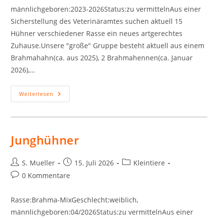
männlichgeboren:2023-2026Status:zu vermittelnAus einer
Sicherstellung des Veterinäramtes suchen aktuell 15
Hühner verschiedener Rasse ein neues artgerechtes
Zuhause.Unsere "große" Gruppe besteht aktuell aus einem
Brahmahahn(ca. aus 2025), 2 Brahmahennen(ca. Januar
2026),…
Hühnergruppe
Weiterlesen
1
Junghühner
Beitrags-
Beitrag
Beitrags-
S. Mueller
15. Juli 2026
Kleintiere
Autor:
veröffentlicht:
Kategorie:
Beitrags-
0 Kommentare
Kommentare:
Rasse:Brahma-MixGeschlecht:weiblich,
männlichgeboren:04/2026Status:zu vermittelnAus einer