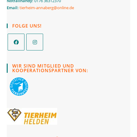
Notfallhandy:
0176 36312370
Email:
tierheim-annaberg@online.de
FOLGE UNS!
Opens
Opens
in
in
WIR SIND MITGLIED UND
a
a
KOOPERATIONSPARTNER VON:
new
new
tab
tab