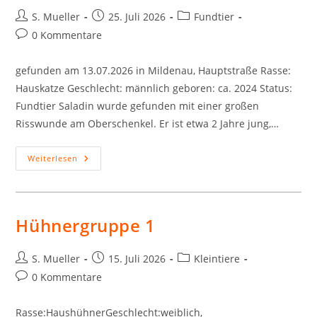
Beitrags-
Beitrag
Beitrags-
S. Mueller
25. Juli 2026
Fundtier
Autor:
veröffentlicht:
Kategorie:
Beitrags-
0 Kommentare
Kommentare:
gefunden am 13.07.2026 in Mildenau, Hauptstraße Rasse:
Hauskatze Geschlecht: männlich geboren: ca. 2024 Status:
Fundtier Saladin wurde gefunden mit einer großen
Risswunde am Oberschenkel. Er ist etwa 2 Jahre jung,…
Saladin
Weiterlesen
Hühnergruppe 1
Beitrags-
Beitrag
Beitrags-
S. Mueller
15. Juli 2026
Kleintiere
Autor:
veröffentlicht:
Kategorie:
Beitrags-
0 Kommentare
Kommentare:
Rasse:HaushühnerGeschlecht:weiblich,