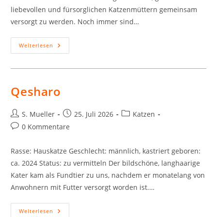
liebevollen und fürsorglichen Katzenmüttern gemeinsam
versorgt zu werden. Noch immer sind…
Elba,
Weiterlesen
Elian,
Elliot,
Denny,
Dimitri,
Dion,
Dori
Qesharo
Beitrags-
Beitrag
Beitrags-
S. Mueller
25. Juli 2026
Katzen
Autor:
veröffentlicht:
Kategorie:
Beitrags-
0 Kommentare
Kommentare:
Rasse: Hauskatze Geschlecht: männlich, kastriert geboren:
ca. 2024 Status: zu vermitteln Der bildschöne, langhaarige
Kater kam als Fundtier zu uns, nachdem er monatelang von
Anwohnern mit Futter versorgt worden ist.…
Qesharo
Weiterlesen