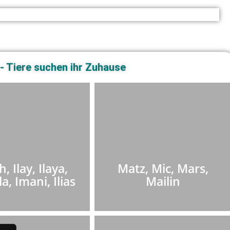
- Tiere suchen ihr Zuhause
h, Ilay, Ilaya,
Matz, Mic, Mars,
la, Imani, Ilias
Mailin