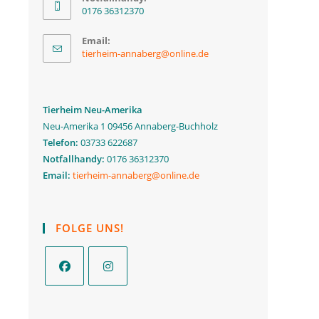
0176 36312370
Email:
Opens
tierheim-annaberg@online.de
in
your
application
Tierheim Neu-Amerika
Neu-Amerika 1 09456 Annaberg-Buchholz
Telefon:
03733 622687
Notfallhandy:
0176 36312370
Email:
tierheim-annaberg@online.de
FOLGE UNS!
Opens
Opens
in
in