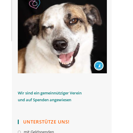
W
ir sind ein gemeinnütziger Verein
und auf Spenden angewiesen
UNTERSTÜTZE UNS!
mit Geldspenden
Opens