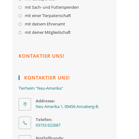
in
mit Sach- und Futterspenden
Opens
a
in
mit einer Tierpatenschaft
Opens
new
a
in
mit deinem Ehrenamt
Opens
tab
new
a
in
mit deiner Mitgliedschaft
Opens
tab
new
a
in
tab
new
a
tab
KONTAKTIER UNS!
new
tab
KONTAKTIER UNS!
Tierheim "Neu-Amerika"
Addresse:
Neu Amerika 1, 09456 Annaberg-B.
Telefon:
03733 622687
Notfallhandy: