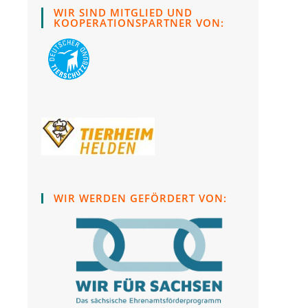
a
a
WIR SIND MITGLIED UND
KOOPERATIONSPARTNER VON:
new
new
tab
tab
WIR WERDEN GEFÖRDERT VON: