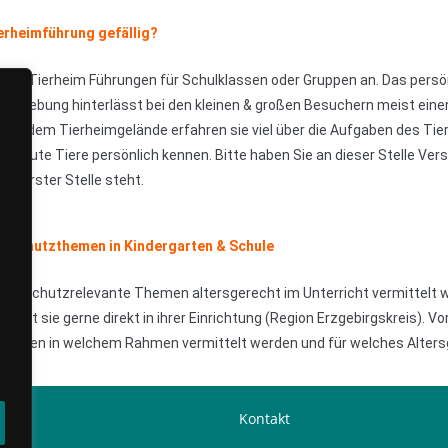
erheimführung gefällig?
en im Tierheim Führungen für Schulklassen oder Gruppen an. Das per
umgebung hinterlässt bei den kleinen & großen Besuchern meist eine
auf dem Tierheimgelände erfahren sie viel über die Aufgaben des Tie
etreute Tiere persönlich kennen. Bitte haben Sie an dieser Stelle Ver
 an erster Stelle steht.
erschutzthemen in Kindergarten & Schule
n tierschutzrelevante Themen altersgerecht im Unterricht vermittelt 
sucht sie gerne direkt in ihrer Einrichtung (Region Erzgebirgskreis). 
Wissen in welchem Rahmen vermittelt werden und für welches Altersg
hutz
Kontakt